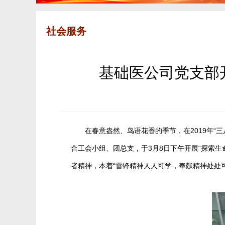
社会服务
基础医公司党支部
在春意盎然、鸟语花香的季节，在2019年“三
合工会小组、团总支，于3月8日下午开展“探索生
者精神，本着“雷锋精神人人可学，奉献精神处处