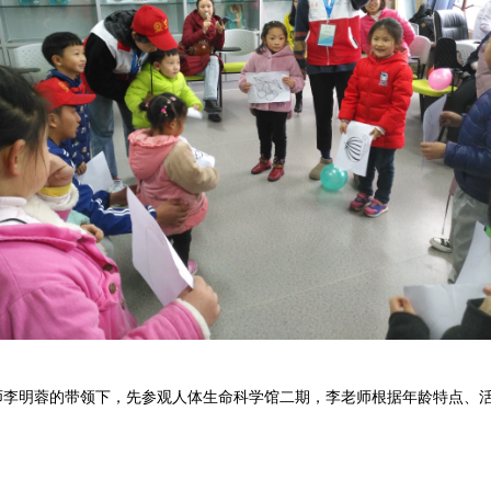
李明蓉的带领下，先参观人体生命科学馆二期，李老师根据年龄特点、活