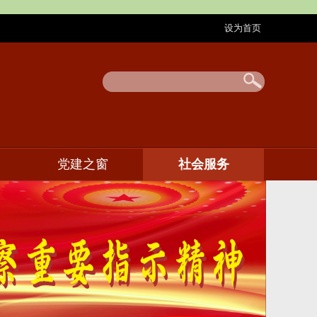
设为首页
|
党建之窗
社会服务