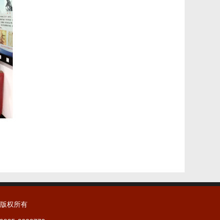
ed. 版权所有