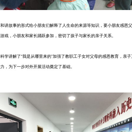
讲故事的形式给小朋友们解释了人生命的来源等知识，要小朋友感恩父
小游戏，小朋友和家长踊跃参加，密切了孩子与家长的亲子关系。
学讲解了“我是从哪里来的”加强了教职工子女对父母的感恩教育，亲子
能力，为下一步对外开展活动奠定了基础。