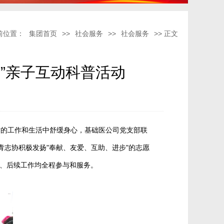
前位置：
集团首页
>>
社会服务
>>
社会服务
>> 正文
”亲子互动科普活动
忙的工作和生活中舒缓身心，基础医公司党支部联
支青志协积极发扬"奉献、友爱、互助、进步"的志愿
施、后续工作均全程参与和服务。