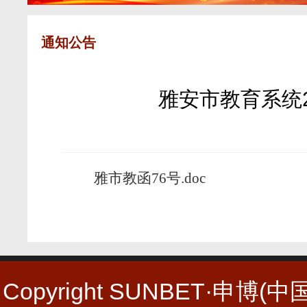
通知公告
雅安市教育系统
雅市教函76号.doc
Copyright SUNBET·申博(中国区)